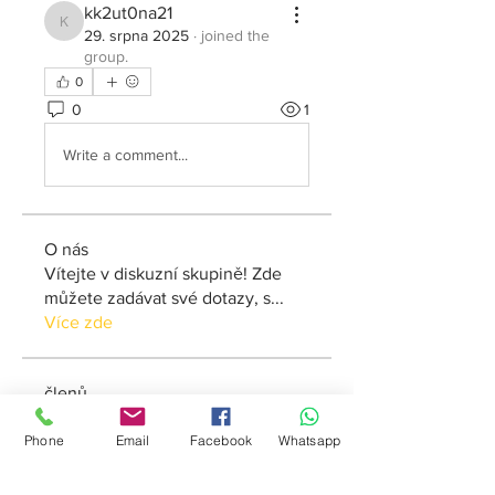
kk2ut0na21
kk2ut0na21
29. srpna 2025
·
joined the
group.
0
0
1
Write a comment...
O nás
Vítejte v diskuzní skupině! Zde
můžete zadávat své dotazy, s
...
Více zde
členů
Maruvs Maruvs
Sledovat
Phone
Email
Facebook
Whatsapp
w33vuie6al
Sledovat
w33vuie6al