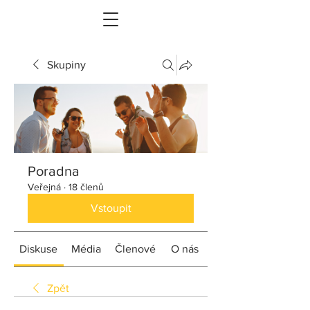
Skupiny
Poradna
Veřejná
·
18 členů
Vstoupit
Diskuse
Média
Členové
O nás
Zpět